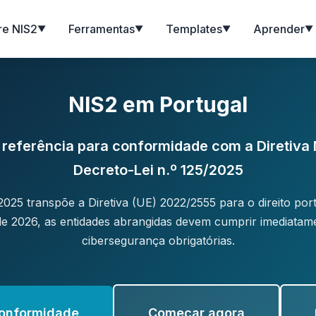
re NIS2
Ferramentas
Templates
Aprender
▼
▼
▼
▼
NIS2 em Portugal
 referência para conformidade com a Diretiva 
Decreto-Lei n.º 125/2025
2025 transpõe a Diretiva (UE) 2022/2555 para o direito por
l de 2026, as entidades abrangidas devem cumprir imediatam
cibersegurança obrigatórias.
conformidade
Começar agora