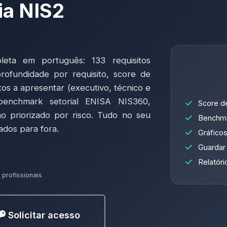
ia NIS2
leta em português: 133 requisitos
profundidade por requisito, score de
tos a apresentar (executivo, técnico e
benchmark setorial ENISA NIS360,
Score de
o priorizado por risco. Tudo no seu
Benchmar
ados para fora.
Gráfico
Guardar 
Relatór
s profissionais
Solicitar acesso