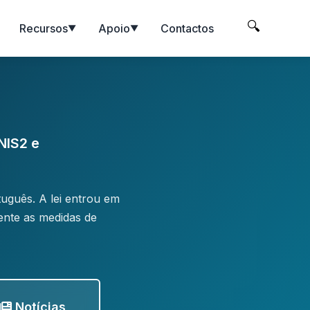
🔍
Recursos
Apoio
Contactos
▼
▼
NIS2 e
tuguês. A lei entrou em
ente as medidas de
Notícias