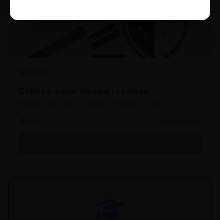
MODULO 7
Coimas, supervisao e roadmap
Poderes do CNCS, sancoes e plano de acao
10 min
Bloqueado
Completa o modulo anterior