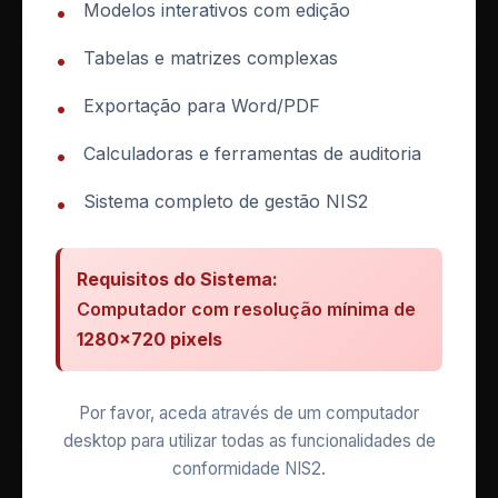
Modelos interativos com edição
•
Tabelas e matrizes complexas
•
Exportação para Word/PDF
•
Calculadoras e ferramentas de auditoria
•
Sistema completo de gestão NIS2
•
MODULO 6
Notificacao de incidentes ao CNCS
Requisitos do Sistema:
Prazos, criterios e articulacao com o RGPD
Computador com resolução mínima de
1280×720 pixels
10 min
Bloqueado
Completa o modulo anterior
Por favor, aceda através de um computador
desktop para utilizar todas as funcionalidades de
conformidade NIS2.