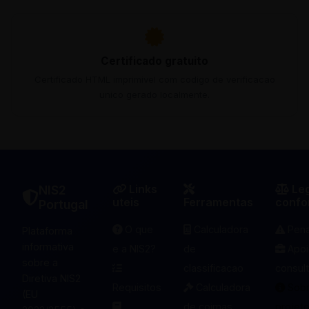
Certificado gratuito
Certificado HTML imprimivel com codigo de verificacao
unico gerado localmente.
Links
Leg
NIS2
uteis
Ferramentas
confo
Portugal
O que
Calculadora
Pena
Plataforma
informativa
e a NIS2?
de
Apoi
sobre a
classificacao
consult
Diretiva NIS2
Requisitos
Calculadora
Sobr
(EU
de coimas
projet