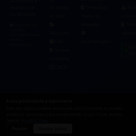
2022/2555) e
Decreto-Lei
Roadmap
Templates
Poli
n.o 125/2025.
90 dias
Radar de
privac
ameacas
Term
Este site nao
substitui
Recursos
utiliza
aconselhamento
juridico
FAQ
Aprendizagem
profissional.
GDP
Diretiva
Com
completa
CNCS
Atualizacoes da plataforma
A sua privacidade é importante
© 2025-2026 NIS2 Portugal. Plataforma informativa sobre
Este site utiliza cookies essenciais para funcionar e cookies
a Diretiva NIS2 (EU 2022/2555) e Decreto-Lei n.o
analíticos opcionais para compreender o uso. Pode aceitar,
125/2025.
rejeitar ou
saber mais
.
Conformidade NIS2
GDPR
Acessibilidade
Rejeitar
Aceitar todos