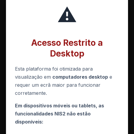
⚠️
Completa o modulo anterior
Acesso Restrito a
Desktop
Esta plataforma foi otimizada para
visualização em
computadores desktop
e
MODULO 5
requer um ecrã maior para funcionar
corretamente.
As 9 medidas do Art. 27.o (parte 2)
Eficacia, formacao, criptografia, RH e MFA
Em dispositivos móveis ou tablets, as
10 min
Bloqueado
funcionalidades NIS2 não estão
disponíveis:
Completa o modulo anterior