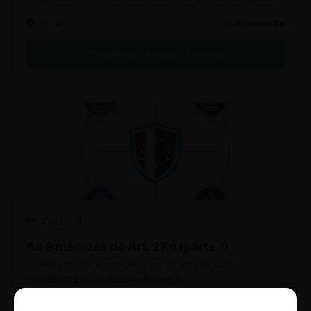
10 min
Bloqueado
Completa o modulo anterior
MODULO 4
As 9 medidas do Art. 27.o (parte 1)
Tratamento de incidentes, continuidade, cadeia de
abastecimento e desenvolvimento
10 min
Bloqueado