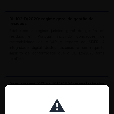
DL 102-D/2020: regime geral de gestão de
resíduos
Estabelece o regime jurídico geral de gestão de
resíduos em Portugal, incluindo obrigações de
rastreabilidade via e-GAR e reporte ao SIRER. A
integridade digital destes sistemas é um requisito
implícito de conformidade que o DL 125/2025 torna
explícito.
Regulamento (CE) n.º 1013/2006: transferências
de resíduos
Regula a transferência de resíduos entre países da UE e
⚠️
com países terceiros. Exige documentação eletrónica
precisa e rastreável; a integridade dos sistemas de
gestão de transferências é crítica para cumprir as