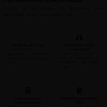
Explore as ferramentas da plataforma para
aprofundar a sua conformidade NIS2.
Radar de ameacas
Observatorio de
ransomware
Vulnerabilidades
Grupos ativos, setores
exploradas ativamente
alvo e tendencias de
(CISA KEV) com contexto
ransomware em 2025-
NIS2.
2026.
Calculadora de
Sistema de auditoria
classificacao
NIS2
Determine se a sua
Avalie a maturidade da