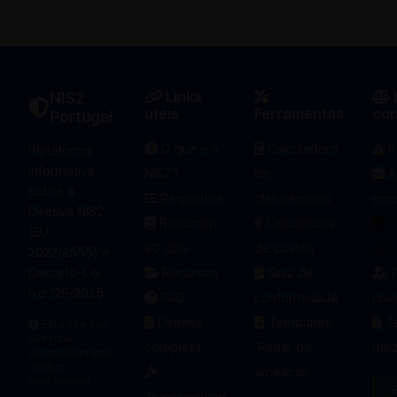
Links
NIS2
uteis
Ferramentas
con
Portugal
O que e a
Calculadora
P
Plataforma
informativa
NIS2?
de
A
sobre a
Requisitos
classificacao
cons
Diretiva NIS2
Roadmap
Calculadora
S
(EU
90 dias
de custos
pro
2022/2555) e
Decreto-Lei
Recursos
Quiz de
P
n.o 125/2025.
FAQ
conformidade
pri
Diretiva
Templates
T
Este site nao
substitui
completa
Radar de
util
aconselhamento
juridico
ameacas
profissional.
Transposicao