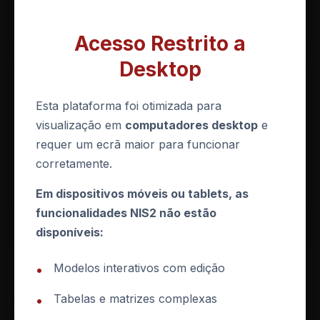
obrigações de notificação e acompanhamento.
Acesso Restrito a
Desktop
Plataformas SIRER, e-GAR e SILiAmb
O SIRER (Sistema Integrado de Registo Eletrónico de
Esta plataforma foi otimizada para
Resíduos), o e-GAR e o SILiAmb são plataformas
visualização em
computadores desktop
e
nacionais geridas pela APA, essenciais para o
requer um ecrã maior para funcionar
cumprimento das obrigações de reporte. Os
corretamente.
operadores devem implementar controlos de acesso
robustos e autenticação forte para estas plataformas.
Em dispositivos móveis ou tablets, as
funcionalidades NIS2 não estão
disponíveis:
Modelos interativos com edição
•
As 9 medidas do Art. 27.º
Tabelas e matrizes complexas
•
aplicadas ao setor