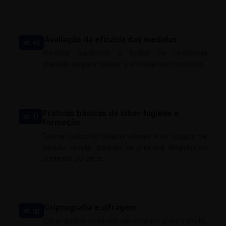
Avaliação da eficácia das medidas
al. e)
Realizar auditorias e testes de resiliência
periódicos para validar a eficácia dos controlos.
Práticas básicas de ciber-higiene e
al. f)
formação
Formar todos os colaboradores e os órgãos de
gestão; simular ataques de phishing dirigidos ao
contexto do setor.
Criptografia e cifragem
al. g)
Cifrar dados sensíveis em repouso e em trânsito,