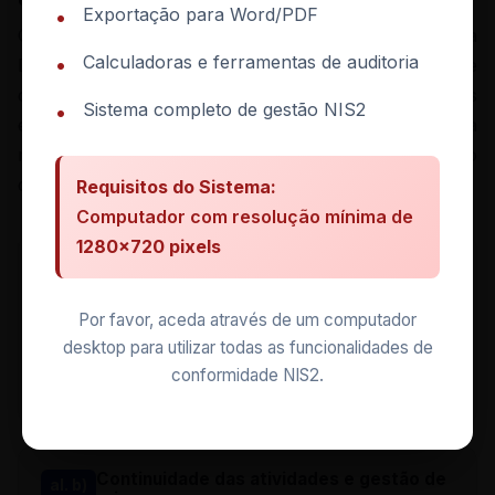
Exportação para Word/PDF
•
O Art. 27.º do DL 125/2025 (que transpõe o Art. 21 da
Calculadoras e ferramentas de auditoria
•
Diretiva NIS2) estabelece 9 medidas de
cibersegurança obrigatórias para operadores
Sistema completo de gestão NIS2
•
essenciais e importantes. Aqui mostramos como cada
medida se aplica especificamente ao setor da gestão
de resíduos.
Requisitos do Sistema:
Computador com resolução mínima de
1280×720 pixels
Tratamento de incidentes
al. a)
Definir procedimentos de deteção, resposta e
Por favor, aceda através de um computador
recuperação, com notificação ao CNCS em 24
desktop para utilizar todas as funcionalidades de
horas (Art. 42.º) e relatório final em 30 dias (Art.
44.º).
conformidade NIS2.
Continuidade das atividades e gestão de
al. b)