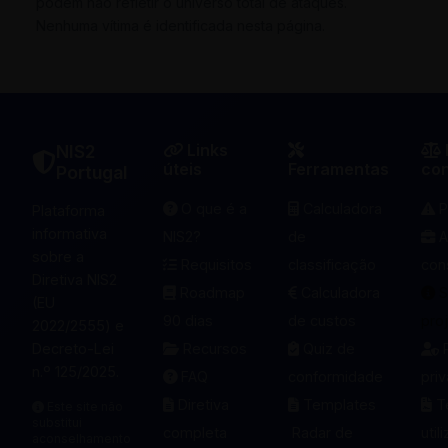
podem não refletir o universo total de ataques.
Nenhuma vítima é identificada nesta página.
Links
NIS2
úteis
Ferramentas
co
Portugal
O que é a
Calculadora
P
Plataforma
informativa
NIS2?
de
A
sobre a
Requisitos
classificação
con
Diretiva NIS2
Roadmap
Calculadora
S
(EU
90 dias
de custos
pro
2022/2555) e
Decreto-Lei
Recursos
Quiz de
P
n.º 125/2025.
FAQ
conformidade
pri
Diretiva
Templates
T
Este site não
substitui
completa
Radar de
util
aconselhamento