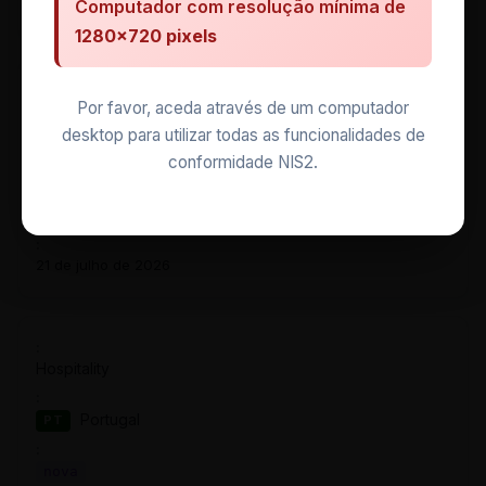
Computador com resolução mínima de
21 de julho de 2026
1280×720 pixels
Por favor, aceda através de um computador
Healthcare
desktop para utilizar todas as funcionalidades de
conformidade NIS2.
Alemanha
DE
qilin
21 de julho de 2026
Hospitality
Portugal
PT
nova