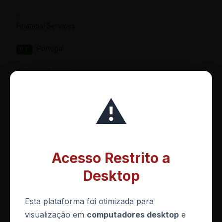
Financial Services
Portugal
PT
thegentlemen
23 de julho de 2026
⚠️
Technology
Acesso Restrito a
Bélgica
BE
Desktop
BrainCipher
Esta plataforma foi otimizada para
22 de julho de 2026
visualização em
computadores desktop
e