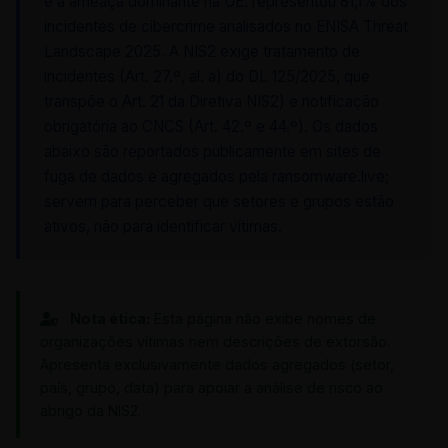
é a ameaça dominante na UE: representou 81,1% dos
incidentes de cibercrime analisados no ENISA Threat
Landscape 2025. A NIS2 exige tratamento de
incidentes (Art. 27.º, al. a) do DL 125/2025, que
transpõe o Art. 21 da Diretiva NIS2) e notificação
obrigatória ao CNCS (Art. 42.º e 44.º). Os dados
abaixo são reportados publicamente em sites de
fuga de dados e agregados pela ransomware.live;
servem para perceber que setores e grupos estão
ativos, não para identificar vítimas.
Nota ética:
Esta página não exibe nomes de
organizações vítimas nem descrições de extorsão.
Apresenta exclusivamente dados agregados (setor,
país, grupo, data) para apoiar a análise de risco ao
abrigo da NIS2.