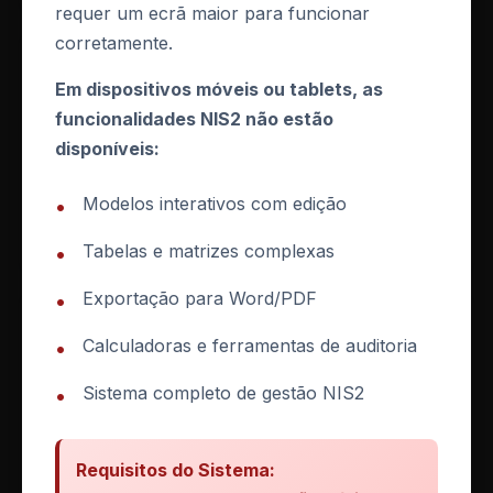
requer um ecrã maior para funcionar
corretamente.
Transportation
Em dispositivos móveis ou tablets, as
funcionalidades NIS2 não estão
Irlanda
IE
disponíveis:
qilin
Modelos interativos com edição
•
22 de julho de 2026
Tabelas e matrizes complexas
•
Exportação para Word/PDF
•
Calculadoras e ferramentas de auditoria
•
Financial Services
Sistema completo de gestão NIS2
•
França
FR
nova
Requisitos do Sistema: