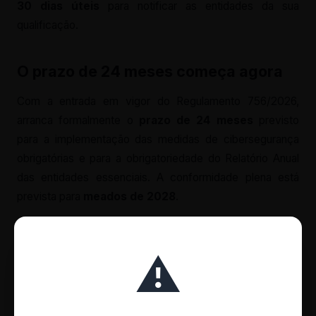
30 dias úteis
para notificar as entidades da sua
qualificação.
O prazo de 24 meses começa agora
Com a entrada em vigor do Regulamento 756/2026,
arranca formalmente o
prazo de 24 meses
previsto
para a implementação das medidas de cibersegurança
obrigatórias e para a obrigatoriedade do Relatório Anual
das entidades essenciais. A conformidade plena está
prevista para
meados de 2028
.
Este prazo abrange a implementação das 9 medidas de
gestão do risco de cibersegurança previstas no Art. 27.º
⚠️
do DL 125/2025 (correspondente ao Art. 21 da Diretiva
NIS2), que incluem domínios como políticas de gestão de
risco, continuidade de negócio, segurança da cadeia de