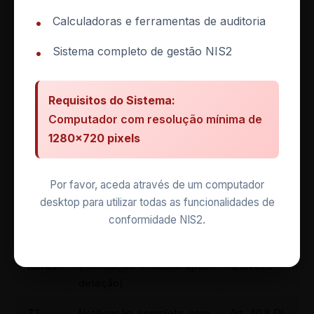
Notificação de incidentes via
Calculadoras e ferramentas de auditoria
•
MyCiber
Sistema completo de gestão NIS2
•
O Regulamento 756/2026 confirma e operacionaliza o
regime de notificação de incidentes. As entidades
Requisitos do Sistema:
essenciais, importantes e públicas relevantes
Computador com resolução mínima de
classificadas como categoria A ou B comunicam
1280×720 pixels
incidentes com impacto significativo através da
plataforma MyCiber, respeitando o ciclo legal:
Por favor, aceda através de um computador
desktop para utilizar todas as funcionalidades de
Referência
Prazo
Tipo de comunicação
legal
conformidade NIS2.
24
Alerta precoce ao CNCS
Art. 42.º DL
horas
(notificação imediata após
125/2025
deteção)
72
Notificação completa com
Art. 40.º DL