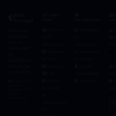
Links
NIS2
Úteis
Ferramentas
co
Portugal
O que é a
Calculadora
P
Plataforma
informativa
NIS2?
de
A
sobre a
Requisitos
classificação
con
Diretiva NIS2
Roadmap
Calculadora
S
(EU
90 dias
de custos
pro
2022/2555) e
Decreto-Lei
Recursos
Quiz de
P
n.º 125/2025.
FAQ
conformidade
pri
Diretiva
Templates
T
Este site não
substitui
completa
util
aconselhamento
jurídico
profissional.
Transposição
PT