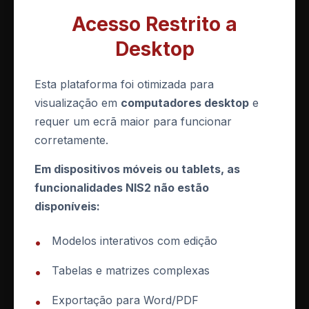
abastecimento, autenticação multifator e criptografia.
Acesso Restrito a
As medidas concretas a aplicar constam dos anexos do
Desktop
próprio regulamento: o Anexo III define as medidas
mínimas para entidades essenciais e importantes, por
Esta plataforma foi otimizada para
nível de conformidade, e o Anexo IV as medidas para
visualização em
computadores desktop
e
entidades públicas relevantes. Consulte a
checklist
requer um ecrã maior para funcionar
completa das medidas dos Anexos III e IV
.
corretamente.
Em dispositivos móveis ou tablets, as
Atenção ao prazo de registo:
As entidades já
funcionalidades NIS2 não estão
em atividade têm 60 dias úteis a contar da
disponíveis:
disponibilização da MyCiber para se registarem.
Não aguardar pela notificação de qualificação para
Modelos interativos com edição
•
iniciar o processo interno de preparação é a
abordagem prudente.
Tabelas e matrizes complexas
•
Exportação para Word/PDF
•